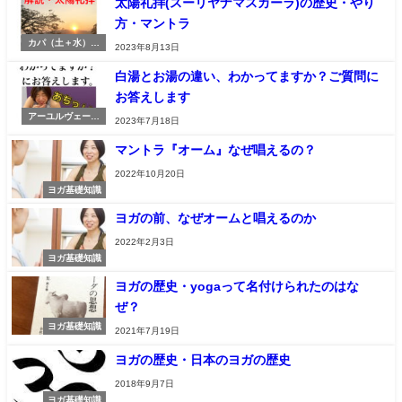
太陽礼拝(スーリヤナマスカーラ)の歴史・やり
方・マントラ
カパ（土＋水）調
2023年8月13日
整ポーズ
白湯とお湯の違い、わかってますか？ご質問に
お答えします
アーユルヴェーダ
2023年7月18日
基礎知識
マントラ『オーム』なぜ唱えるの？
2022年10月20日
ヨガ基礎知識
ヨガの前、なぜオームと唱えるのか
2022年2月3日
ヨガ基礎知識
ヨガの歴史・yogaって名付けられたのはな
ぜ？
ヨガ基礎知識
2021年7月19日
ヨガの歴史・日本のヨガの歴史
2018年9月7日
ヨガ基礎知識