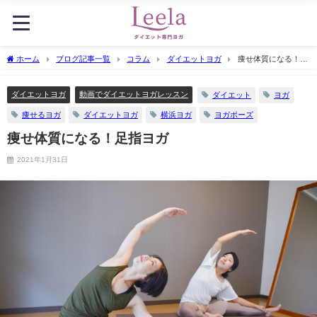
ホーム
ブログ記事一覧
コラム
ダイエットヨガ
痩せ体質になる！足
指ヨガ
ダイエットヨガ
動画でダイエットヨガレッスン
ダイエット
ヨガ
痩せるヨガ
ダイエットヨガ
横浜ヨガ
ヨガポーズ
痩せ体質になる！足指ヨガ
2021年1月31日