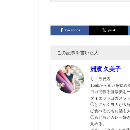
Facebook
post
この記事を書いた人
洲濱 久美子
リーラ代表
15歳からヨガを始め
ヨガで作る健康美を
ダイエットヨガメソ
◯とにかくヨガが大
◯食べるのもお酒も
◯もともとカレー好
覚める。
でも、ドクターのお