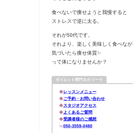
食べないで痩せようと我慢すると
ストレスで逆に太る。
それが50代です。
それより、楽しく美味しく食べなが
気づいたら痩せ体質✨
って体になりませんか？
ダイエット専門ヨガ リーラ
◆
レッスンメニュー
◆
ご予約・お問い合わせ
◆
スタジオアクセス
◆
よくあるご質問
◆
受講者様のご感想
℡
050-3559-0480