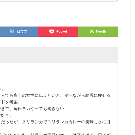
はてブ
Pocket
Feedly
る。
一人でも多くの女性に伝えたいと、食べながら綺麗に痩せる
ッドを考案。
好きで、毎日ヨガやっても飽きない。
大好き。
きだったが、スリランカでスリランカカレーの美味しさに目
家でいただいたスリランカ家庭のカレーは辛すぎて一口でギ