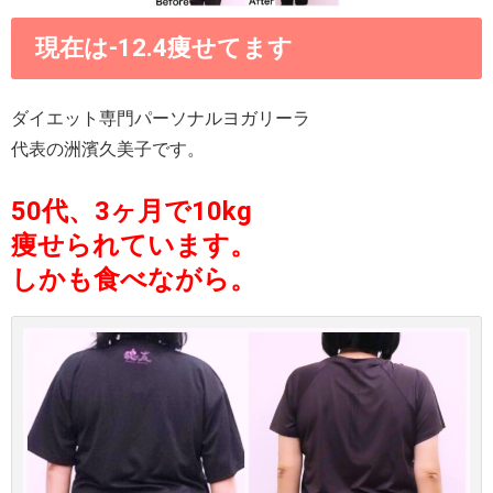
現在は-12.4痩せてます
ダイエット専門パーソナルヨガリーラ
代表の洲濱久美子です。
50代、3ヶ月で10kg
痩せられています。
しかも食べながら。