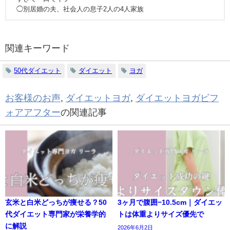
◯別居婚の夫、社会人の息子2人の4人家族
関連キーワード
50代ダイエット
ダイエット
ヨガ
お客様のお声
,
ダイエットヨガ
,
ダイエットヨガビフ
ォアアフター
の関連記事
玄米と白米どっちが痩せる？50
3ヶ月で腹囲−10.5cm｜ダイエッ
代ダイエット専門家が栄養学的
トは体重よりサイズ優先で
に解説
2026年6月2日