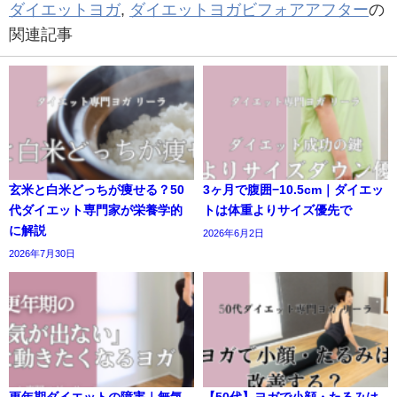
ダイエットヨガ
,
ダイエットヨガビフォアアフター
の
関連記事
玄米と白米どっちが痩せる？50
3ヶ月で腹囲−10.5cm｜ダイエッ
代ダイエット専門家が栄養学的
トは体重よりサイズ優先で
に解説
2026年6月2日
2026年7月30日
更年期ダイエットの障害｜無気
【50代】ヨガで小顔・たるみは