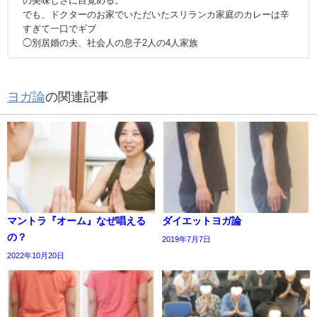
の美味しさに目覚める。
でも、ドクターのお家でいただいたスリランカ家庭のカレーは辛
すぎて一口でギブ
◯別居婚の夫、社会人の息子2人の4人家族
ヨガ論
の関連記事
マントラ『オーム』なぜ唱える
ダイエットヨガ論
の？
2019年7月7日
2022年10月20日