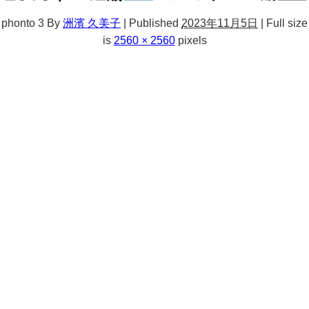
phonto 3
By
洲濱 久美子
|
Published
2023年11月5日
|
Full size
is
2560 × 2560
pixels