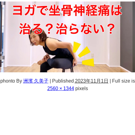
phonto
By
洲濱 久美子
|
Published
2023年11月1日
|
Full size is
2560 × 1344
pixels