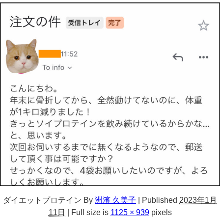
ダイエットプロテイン
By
洲濱 久美子
|
Published
2023年1月
11日
|
Full size is
1125 × 939
pixels