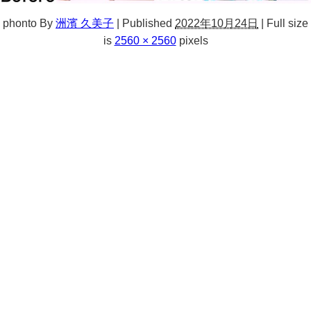
phonto
By
洲濱 久美子
|
Published
2022年10月24日
|
Full size
is
2560 × 2560
pixels