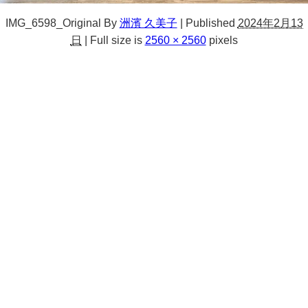
IMG_6598_Original
By
洲濱 久美子
|
Published
2024年2月13
日
|
Full size is
2560 × 2560
pixels